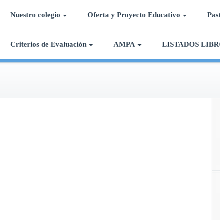
Nuestro colegio
Oferta y Proyecto Educativo
Pas
Calasancias Chipiona
Colegio Divina Pastora
Criterios de Evaluación
AMPA
LISTADOS LIBR