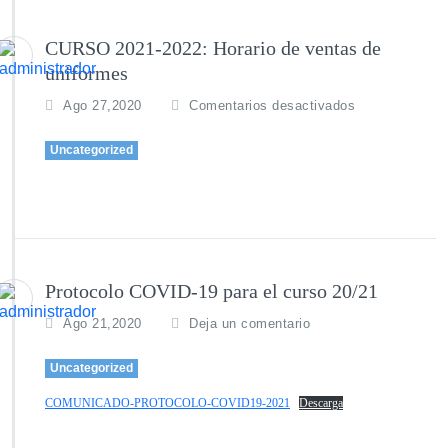
CURSO 2021-2022: Horario de ventas de
uniformes
e
Ago 27,2020
Comentarios desactivados
n
C
Uncategorized
U
R
S
O
2
0
2
Protocolo COVID-19 para el curso 20/21
1
Ago 21,2020
Deja un comentario
-
2
0
Uncategorized
2
COMUNICADO-PROTOCOLO-COVID19-2021
Descarga
2:
H
o