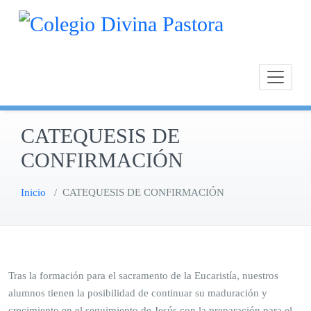
Saltar
Calasan
Cole
al
Chipion
contenido
CATEQUESIS DE
CONFIRMACIÓN
Inicio
/
CATEQUESIS DE CONFIRMACIÓN
Tras la formación para el sacramento de la Eucaristía, nuestros
alumnos tienen la posibilidad de continuar su maduración y
crecimiento en el seguimiento de Jesús con la preparación para el