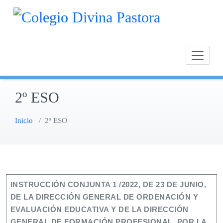
Saltar
Calasan
Cole
al
Chipion
contenido
2º ESO
Inicio
/
2º ESO
INSTRUCCIÓN CONJUNTA 1 /2022, DE 23 DE JUNIO,
DE LA DIRECCIÓN GENERAL DE ORDENACIÓN Y
EVALUACIÓN EDUCATIVA Y DE LA DIRECCIÓN
GENERAL DE FORMACIÓN PROFESIONAL, POR LA