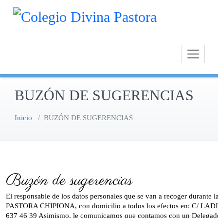
Saltar
Calasan
Cole
al
Chipion
contenido
BUZÓN DE SUGERENCIAS
Inicio
/
BUZÓN DE SUGERENCIAS