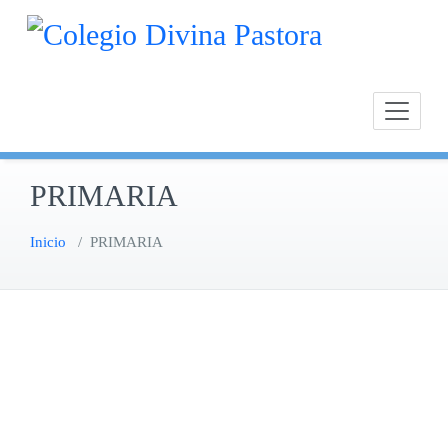
Saltar
Calasan
Cole
al
Chipion
contenido
PRIMARIA
Inicio
/
PRIMARIA