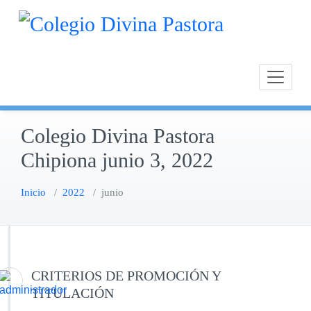
Saltar
Calasan
Cole
al
Chipion
contenido
Colegio Divina Pastora
Chipiona junio 3, 2022
Inicio
/
2022
/
junio
CRITERIOS DE PROMOCIÓN Y
TITULACIÓN