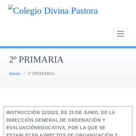
Saltar
Calasan
Cole
al
Chipion
contenido
2º PRIMARIA
Inicio
/
2º PRIMARIA
INSTRUCCIÓN 12/2022, DE 23 DE JUNIO, DE LA
DIRECCIÓN GENERAL DE ORDENACIÓN Y
EVALUACIÓNEDUCATIVA, POR LA QUE SE
ESTABLECEN ASPECTOS DE ORGANIZACIÓN Y