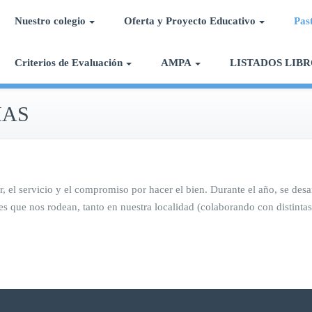
Nuestro colegio
Oferta y Proyecto Educativo
Pas
Calasancias Chipiona
Colegio Divina Pastora
Criterios de Evaluación
AMPA
LISTADOS LIBR
IAS
 el servicio y el compromiso por hacer el bien. Durante el año, se desar
des que nos rodean, tanto en nuestra localidad (colaborando con distint