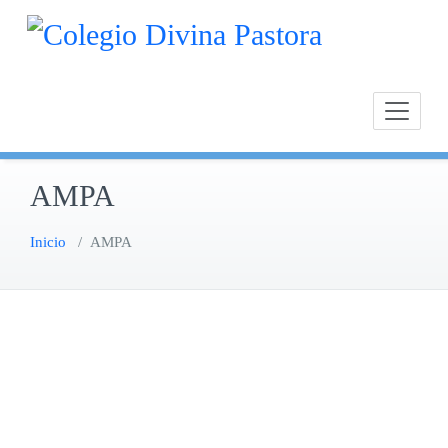
Saltar
Calasan
Cole
al
Chipion
contenido
AMPA
Inicio
/
AMPA