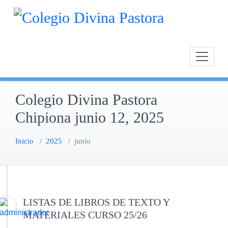
Saltar
Calasan
Cole
al
Chipion
contenido
Colegio Divina Pastora
Chipiona junio 12, 2025
Inicio
/
2025
/
junio
LISTAS DE LIBROS DE TEXTO Y
MATERIALES CURSO 25/26