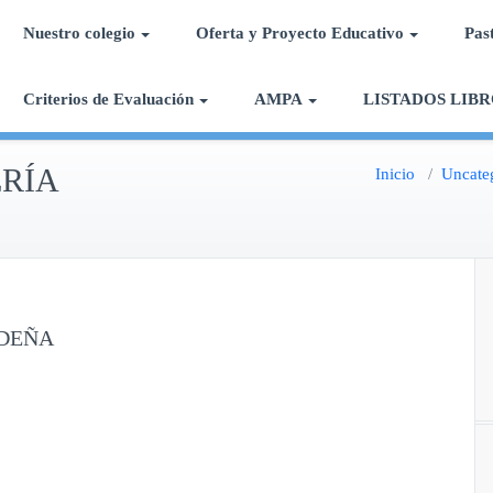
Nuestro colegio
Oferta y Proyecto Educativo
Pas
Calasancias Chipiona
Colegio Divina Pastora
Criterios de Evaluación
AMPA
LISTADOS LIBR
RÍA
Inicio
/
Uncate
IDEÑA