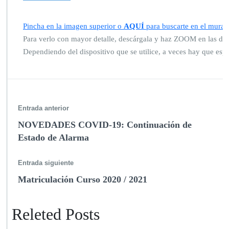
u
r
a
Pincha en la imagen superior o
AQUÍ
para buscarte en el mural.
l
Para verlo con mayor detalle, descárgala y haz ZOOM en las dif
a
Dependiendo del dispositivo que se utilice, a veces hay que esp
l
u
m
n
o
s/
Entrada anterior
a
NOVEDADES COVID-19: Continuación de
s
D
Estado de Alarma
í
a
Entrada siguiente
d
e
Matriculación Curso 2020 / 2021
l
L
i
Releted Posts
b
r