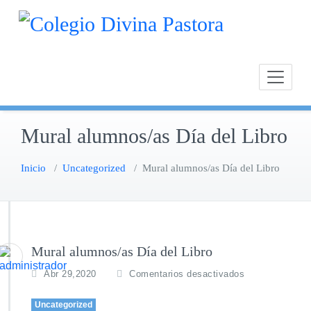
Saltar
Calasan
Cole
al
Chipion
contenido
Mural alumnos/as Día del Libro
Inicio
/
Uncategorized
/
Mural alumnos/as Día del Libro
Mural alumnos/as Día del Libro
e
Abr 29,2020
Comentarios desactivados
n
M
Uncategorized